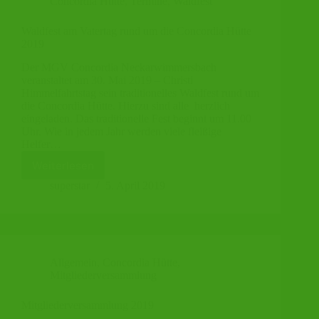
Concordia Hütte
,
Termine
,
Waldfest
Waldfest am Vatertag rund um die Concordia Hütte
2019
Der MGV Concordia Neckarwimmersbach
veranstaltet am 30. Mai 2019 – Christi
Himmelfahrtstag sein traditionelles Waldfest rund um
die Concordia Hütte. Hierzu sind alle herzlich
eingeladen. Das traditionelle Fest beginnt um 11.00
Uhr. Wie in jedem Jahr werden viele fleißige
Helfer…
Weiterlesen
Waldfest
am
superstar
5. April 2019
Vatertag
rund
um
die
Concordia
Allgemein
,
Concordia Hütte
,
Hütte
Mitgliederversammlung
2019
Mitgliederversammlung 2019