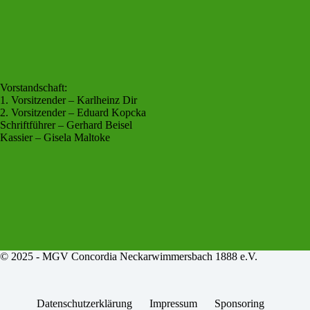
Vorstandschaft:
1. Vorsitzender – Karlheinz Dir
2. Vorsitzender – Eduard Kopcka
Schriftführer – Gerhard Beisel
Kassier – Gisela Maltoke
© 2025 -
MGV Concordia Neckarwimmersbach 1888 e.V.
Datenschutzerklärung
Impressum
Sponsoring