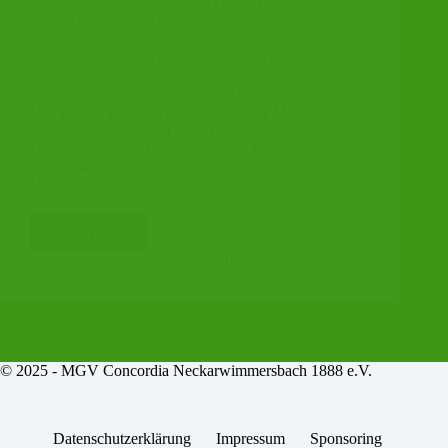
Allgemein
,
Concordia Hütte
,
Hüddefasching
,
Liveauftritt
,
Termine
Wimmerschbacher Hüddefasching 2015
Am Samstag den 14. Februar 2015 geht es ab 19.11
Uhr rund in der Concordia Hütte. Der MGV
Concordia veranstaltet seine traditionelle
Hüttenfastnacht. Mit einem bunten Programm aus
Büttenreden, Tanz und Klamauk. Zu dieser
Veranstaltung werden auch wieder Abordnungen
der…
Weiterlesen
Wimmerschbacher
Hüddefasching
superstar
21. Januar 2015
2015
© 2025 -
MGV Concordia Neckarwimmersbach 1888 e.V.
Datenschutzerklärung
Impressum
Sponsoring