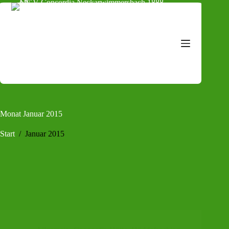
Zum
Inhalt
springen
Monat
Januar 2015
Start
/
Januar 2015