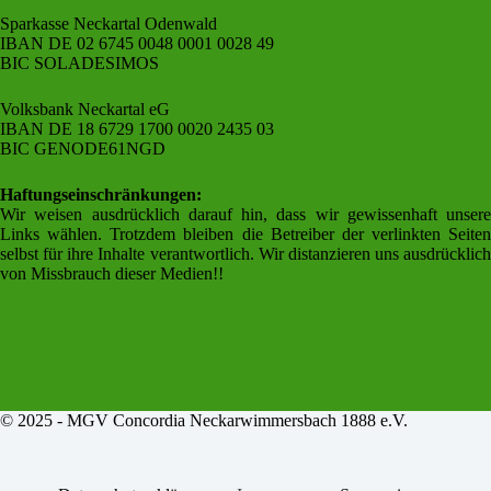
Sparkasse Neckartal Odenwald
IBAN DE 02 6745 0048 0001 0028 49
BIC SOLADESIMOS
Volksbank Neckartal eG
IBAN DE 18 6729 1700 0020 2435 03
BIC GENODE61NGD
Haftungseinschränkungen:
Wir weisen ausdrücklich darauf hin, dass wir gewissenhaft unsere
Links wählen. Trotzdem bleiben die Betreiber der verlinkten Seiten
selbst für ihre Inhalte verantwortlich. Wir distanzieren uns ausdrücklich
von Missbrauch dieser Medien!!
© 2025 -
MGV Concordia Neckarwimmersbach 1888 e.V.