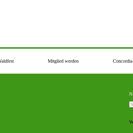
aldfest
Mitglied werden
Concordia
N
K
Er
W