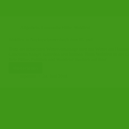
Allgemein
,
Concordia Hütte
,
Waldfest
Waldfest in Neckarwimmersbach zum 65. mal
Trotz der schlechten Wettervorhersage hielt das Wetter am Himmelf
Concordia Sänger zufrieden sein können. Beim Waldfest an der C
freie Plätze. Familien und Wanderer machten auf ihrer…
Weiterlesen
Waldfest
in
superstar
24. Juni 2018
Neckarwimmersbach
zum
65.
mal