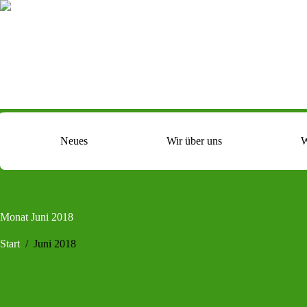
Zum
Inhalt
springen
Neues
Wir über uns
W
Monat
Juni 2018
Start
/
Juni 2018