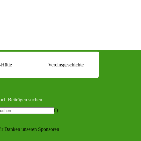
-Hütte
Vereinsgeschichte
ach Beiträgen suchen
eine
gebnisse
ir Danken unseren Sponsoren